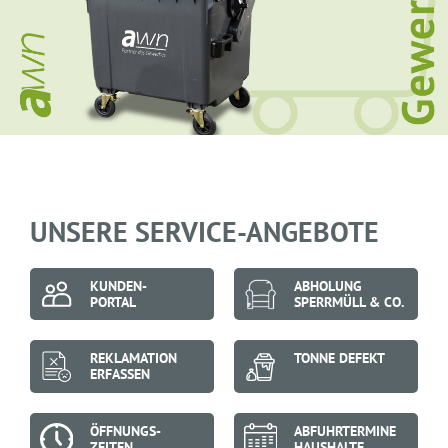
UNSERE SERVICE-ANGEBOTE
KUNDEN-
ABHOLUNG
PORTAL
SPERRMÜLL & CO.
REKLAMATION
TONNE DEFEKT
ERFASSEN
ÖFFNUNGS-
ABFUHR­TERMINE
ZEITEN
HAUSHALTE