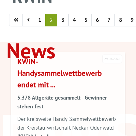
1
2
3
4
5
6
7
8
9
News
29.07.2026
Gewerbekunden z
elwettbewerb
dem Z.E.U.S.
Zahlreiche Industriebetr
Unternehmen, Handwer
 gesammelt - Gewinner
und Schulen sind Kunde
Dabei gehört die Abfuhr 
 Handy-Sammelwettbewerb
WEITERLESEN
rtschaft Neckar-Odenwald