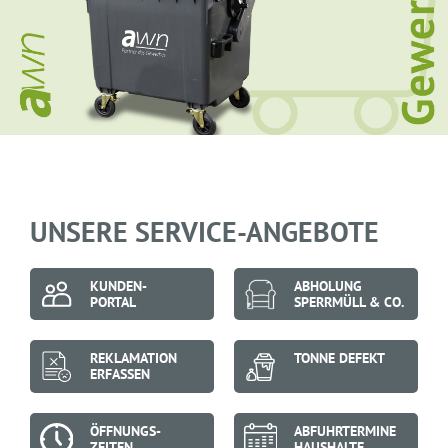
UNSERE SERVICE-ANGEBOTE
KUNDEN-
ABHOLUNG
PORTAL
SPERRMÜLL & CO.
REKLAMATION
TONNE DEFEKT
ERFASSEN
ÖFFNUNGS-
ABFUHR­TERMINE
ZEITEN
HAUSHALTE