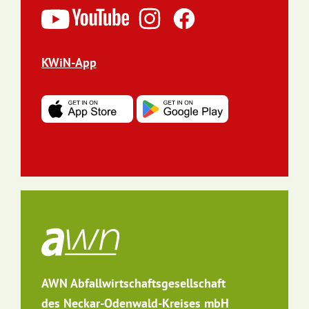
Wettbewerb 2026
Ihr wollt gemeinsam als Verein etwas bewegen
und einen eure Vereinskasse aufbessern?
Dann meldet jetzt euren Verein vom 11. -
30.06.2026 über unser
Online-Formular
an und
sichert euch einen der 50 begehrten
Teilnahmeplätze.
Weitere Informationen >