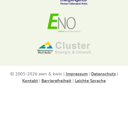
KWiN-App
AWN Abfallwirtschaftsgesellschaft
des Neckar-Odenwald-Kreises mbH
Sansenhecken 1 | 74722 Buchen
Tel. 06281 906-0