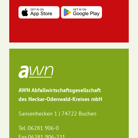
AWN Abfallwirtschaftsgesellschaft
des Neckar-Odenwald-Kreises mbH
Sansenhecken 1 | 74722 Buchen
Tel. 06281 906-0
Fax 06281 906-221