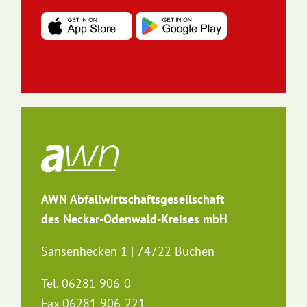
AWN Abfallwirtschaftsgesellschaft
des Neckar-Odenwald-Kreises mbH
Sansenhecken 1 | 74722 Buchen
Tel. 06281 906-0
Fax 06281 906-221