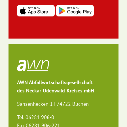
AWN Abfallwirtschaftsgesellschaft
des Neckar-Odenwald-Kreises mbH
Sansenhecken 1 | 74722 Buchen
Tel. 06281 906-0
Fax 06281 906-221