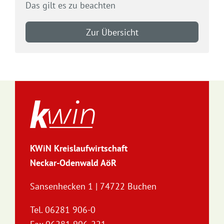
Das gilt es zu beachten
Zur Übersicht
KWiN Kreislaufwirtschaft
Neckar-Odenwald AöR
Sansenhecken 1 | 74722 Buchen
Tel. 06281 906-0