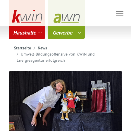
Haushalte
Gewerbe
Startseite
News
Umwelt-Bildungsoffensive von KWiN und
Energieagentur erfolgreich