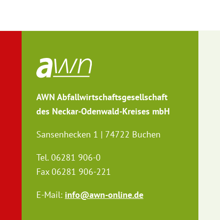
AWN Abfallwirtschaftsgesellschaft
des Neckar-Odenwald-Kreises mbH
Sansenhecken 1 | 74722 Buchen
Tel. 06281 906-0
Fax 06281 906-221
E-Mail:
info@awn-online.de