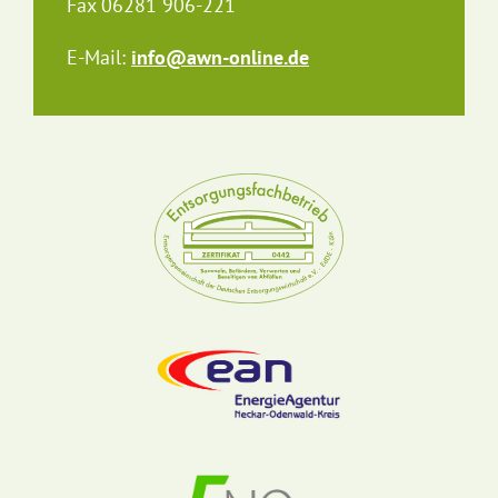
Fax 06281 906-221
E-Mail:
info@awn-online.de