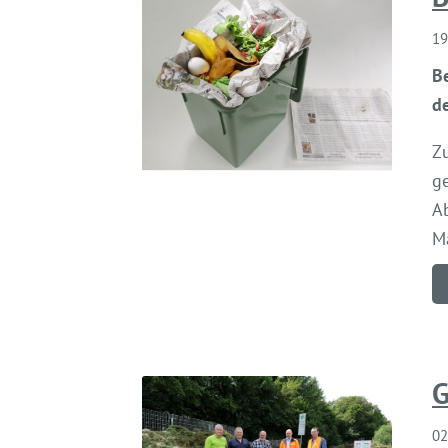
19
B
d
Z
ge
A
M
G
02