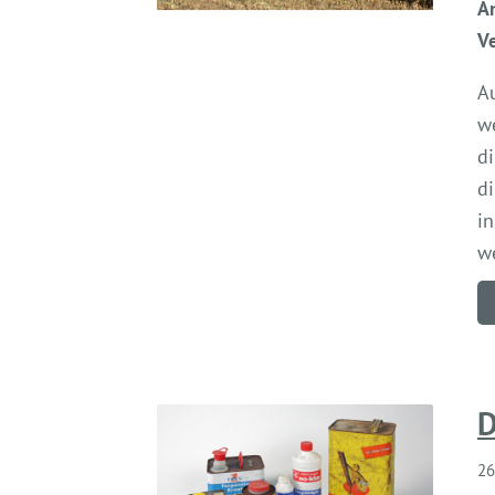
A
V
A
w
d
d
i
w
D
26