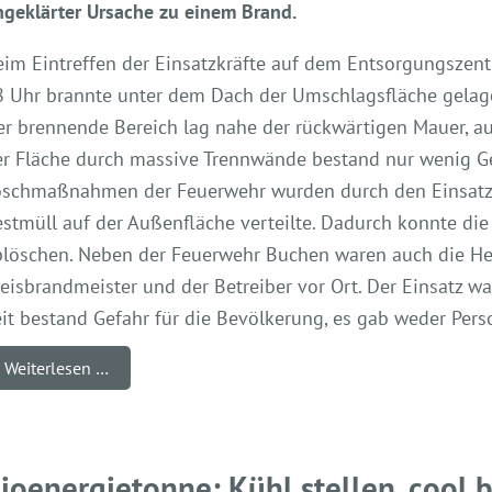
ngeklärter Ursache zu einem Brand.
eim Eintreffen der Einsatzkräfte auf dem Entsorgungsze
8 Uhr brannte unter dem Dach der Umschlagsfläche gelage
er brennende Bereich lag nahe der rückwärtigen Mauer, a
er Fläche durch massive Trennwände bestand nur wenig Ge
öschmaßnahmen der Feuerwehr wurden durch den Einsatz e
stmüll auf der Außenfläche verteilte. Dadurch konnte die
löschen. Neben der Feuerwehr Buchen waren auch die Helfer
eisbrandmeister und der Betreiber vor Ort. Der Einsatz w
eit bestand Gefahr für die Bevölkerung, es gab weder Pe
Weiterlesen …
ioenergietonne: Kühl stellen, cool 