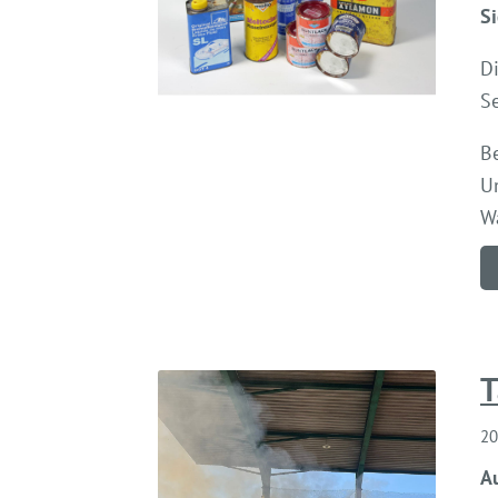
Si
D
S
B
Un
Wa
T
20
A