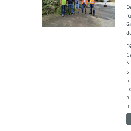
De
f
Gr
de
Di
G
Au
Si
in
Fa
n
in