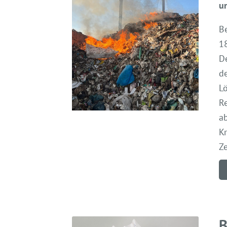
u
B
1
D
d
L
Re
ab
Kr
Z
B