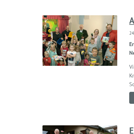
A
24
Er
N
V
K
S
E