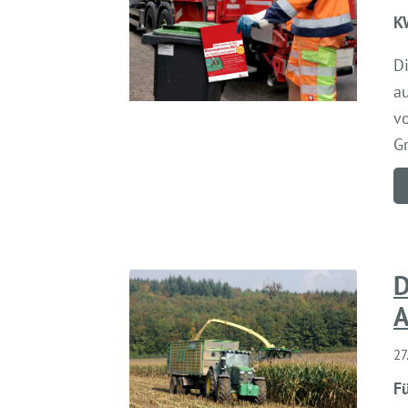
KW
D
au
v
G
D
A
27
Fü