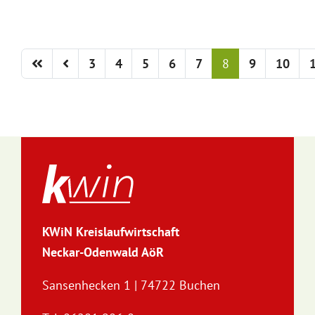
3
4
5
6
7
8
9
10
KWiN Kreislaufwirtschaft
Neckar-Odenwald AöR
Sansenhecken 1 | 74722 Buchen